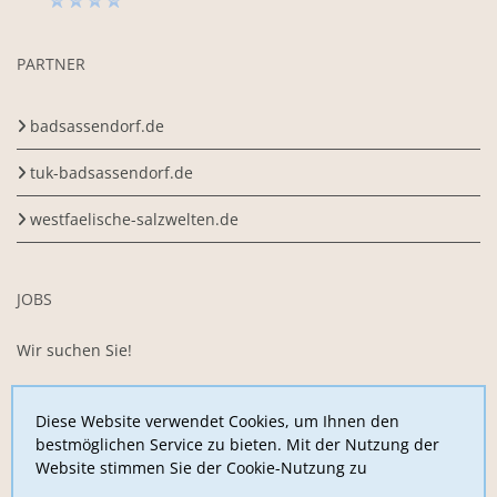
PARTNER
badsassendorf.de
tuk-badsassendorf.de
westfaelische-salzwelten.de
JOBS
Wir suchen Sie!
Sie arbeiten gerne im Team, sind motiviert,
begeisterungsfähig und belastbar und möchten uns mit Ihrer
Diese Website verwendet Cookies, um Ihnen den
Arbeitskraft unterstützen?
bestmöglichen Service zu bieten. Mit der Nutzung der
Website stimmen Sie der Cookie-Nutzung zu
Jetzt hier bewerben