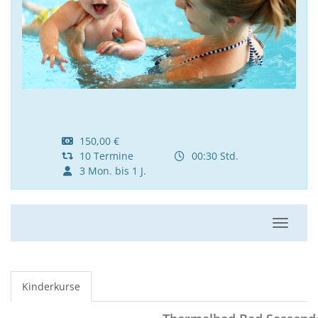
150,00 €
10 Termine
00:30 Std.
3 Mon. bis 1 J.
Navigat
Kinderkurse